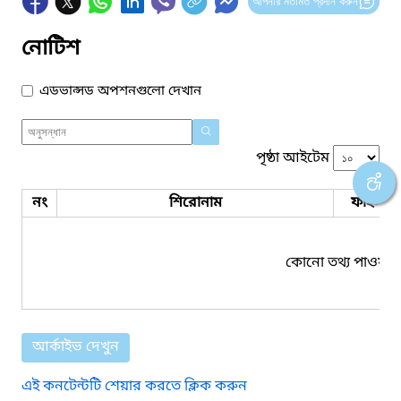
আপনার মতামত প্রদান করুন
নোটিশ
এডভান্সড অপশনগুলো দেখান
পৃষ্ঠা আইটেম
নং
শিরোনাম
ফাইল সম
কোনো তথ্য পাওয়া য
আর্কাইভ দেখুন
এই কনটেন্টটি শেয়ার করতে ক্লিক করুন